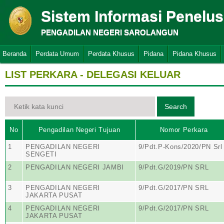
Sistem Informasi Penelu
PENGADILAN NEGERI SAROLANGUN
Beranda
Perdata Umum
Perdata Khusus
Pidana
Pidana Khusus
LIST PERKARA - DELEGASI KELUAR
No
Pengadilan Negeri Tujuan
Nomor Perkara
1
PENGADILAN NEGERI
9/Pdt.P-Kons/2020/PN Srl
SENGETI
2
PENGADILAN NEGERI JAMBI
9/Pdt.G/2019/PN SRL
3
PENGADILAN NEGERI
9/Pdt.G/2017/PN SRL
JAKARTA PUSAT
4
PENGADILAN NEGERI
9/Pdt.G/2017/PN SRL
JAKARTA PUSAT