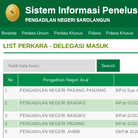
Sistem Informasi Penelu
PENGADILAN NEGERI SAROLANGUN
Beranda
Perdata Umum
Perdata Khusus
Pidana
Pidana Khusus
LIST PERKARA - DELEGASI MASUK
No
Pengadilan Negeri Asal
1
PENGADILAN NEGERI PADANG PANJANG
9/Pid.Sus-
2
PENGADILAN NEGERI BANGKO
9/Pdt.G/20
3
PENGADILAN NEGERI BANGKO
9/Pdt.G/20
4
PENGADILAN NEGERI PADANG
9/Pdt.G/20
5
PENGADILAN NEGERI JAMBI
58/Pdt.G/