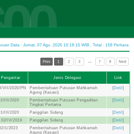
600
uan Data : Jumat, 07 Agu. 2026 10:18:15 WIB , Total : 158 Perkara
…
Prev
1
2
3
7
8
Next
 Pengantar
Jenis Delegasi
Link
/VII/2020/PN
Pemberitahuan Putusan Mahkamah
[
Detil
]
Agung (Kasasi)
2/III/2020
Pemberitahuan Putusan Pengadilan
[
Detil
]
Tingkat Pertama
1/III/2020
Panggilan Sidang
[
Detil
]
.02/IV/2019
Panggilan Sidang
[
Detil
]
02/1/2023
Pemberitahuan Putusan Mahkamah
[
Detil
]
Agung (Kasasi)