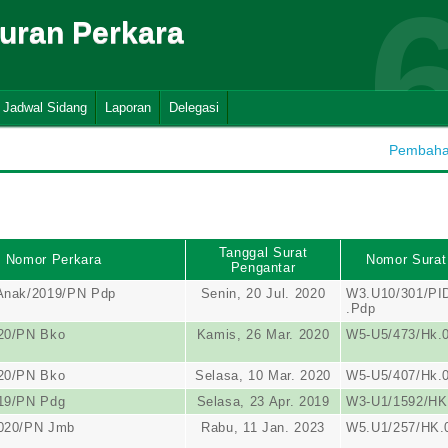
suran Perkara
Jadwal Sidang
Laporan
Delegasi
Pembahar
Tanggal Surat
Nomor Perkara
Nomor Surat
Pengantar
Anak/2019/PN Pdp
Senin, 20 Jul. 2020
W3.U10/301/PID
.Pdp
20/PN Bko
Kamis, 26 Mar. 2020
W5-U5/473/Hk.0
20/PN Bko
Selasa, 10 Mar. 2020
W5-U5/407/Hk.0
19/PN Pdg
Selasa, 23 Apr. 2019
W3-U1/1592/HK
2020/PN Jmb
Rabu, 11 Jan. 2023
W5.U1/257/HK.