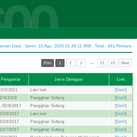
600
uan Data : Senin, 10 Agu. 2026 01:49:11 WIB , Total : 441 Perkara
…
Prev
1
2
3
22
23
Next
 Pengantar
Jenis Delegasi
Link
2/3/2021
Lain lain
[
Detil
]
2/4/2019
Panggilan Sidang
[
Detil
]
.02/8/2017
Panggilan Sidang
[
Detil
]
02/8/2017
Lain lain
[
Detil
]
02/8/2017
Panggilan Sidang
[
Detil
]
02/7/2017
Panggilan Sidang
[
Detil
]