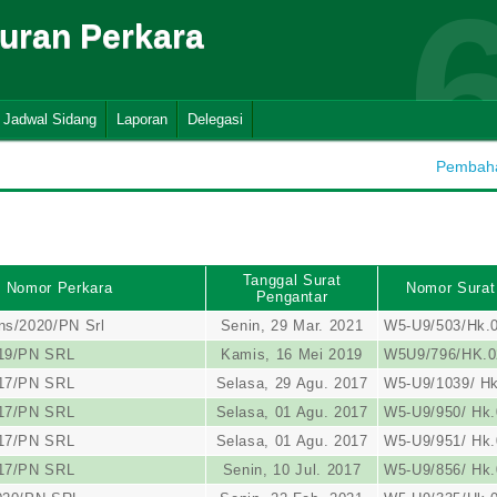
suran Perkara
Jadwal Sidang
Laporan
Delegasi
Pembahar
Tanggal Surat
Nomor Perkara
Nomor Surat
Pengantar
ns/2020/PN Srl
Senin, 29 Mar. 2021
W5-U9/503/Hk.0
019/PN SRL
Kamis, 16 Mei 2019
W5U9/796/HK.0
017/PN SRL
Selasa, 29 Agu. 2017
W5-U9/1039/ Hk
017/PN SRL
Selasa, 01 Agu. 2017
W5-U9/950/ Hk.
017/PN SRL
Selasa, 01 Agu. 2017
W5-U9/951/ Hk.
017/PN SRL
Senin, 10 Jul. 2017
W5-U9/856/ Hk.