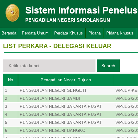
Sistem Informasi Penelu
PENGADILAN NEGERI SAROLANGUN
Beranda
Perdata Umum
Perdata Khusus
Pidana
Pidana Khusus
LIST PERKARA - DELEGASI KELUAR
No
Pengadilan Negeri Tujuan
1
PENGADILAN NEGERI SENGETI
9/Pdt.P-Ko
2
PENGADILAN NEGERI JAMBI
9/Pdt.G/2
3
PENGADILAN NEGERI JAKARTA PUSAT
9/Pdt.G/2
4
PENGADILAN NEGERI JAKARTA PUSAT
9/Pdt.G/2
5
PENGADILAN NEGERI JAKARTA PUSAT
9/Pdt.G/2
6
PENGADILAN NEGERI BANGKO
9/Pdt.G/2