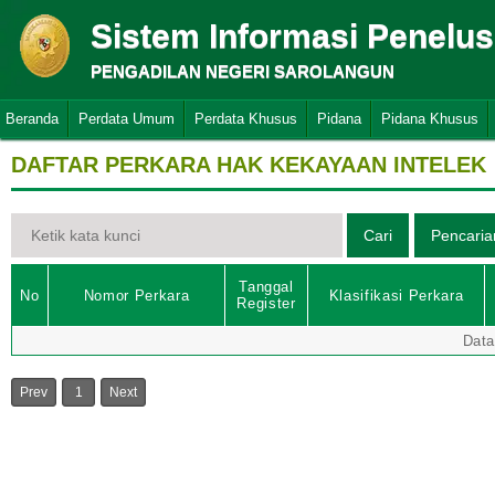
Sistem Informasi Penelu
PENGADILAN NEGERI SAROLANGUN
Beranda
Perdata Umum
Perdata Khusus
Pidana
Pidana Khusus
DAFTAR PERKARA HAK KEKAYAAN INTELEK
Tanggal
No
Nomor Perkara
Klasifikasi Perkara
Register
Data
Prev
1
Next