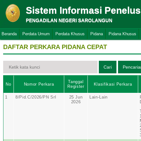
Sistem Informasi Penelu
PENGADILAN NEGERI SAROLANGUN
Beranda
Perdata Umum
Perdata Khusus
Pidana
Pidana Khusus
DAFTAR PERKARA PIDANA CEPAT
Tanggal
No
Nomor Perkara
Klasifikasi Perkara
Register
1
8/Pid.C/2026/PN Srl
25 Jun
Lain-Lain
2026