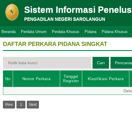
Sistem Informasi Penelu
PENGADILAN NEGERI SAROLANGUN
Beranda
Perdata Umum
Perdata Khusus
Pidana
Pidana Khusus
DAFTAR PERKARA PIDANA SINGKAT
Tanggal
No
Nomor Perkara
Klasifikasi Perkara
Register
Data
Prev
1
Next