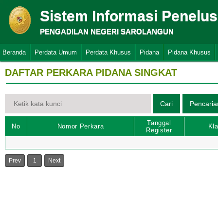
Sistem Informasi Penelu
PENGADILAN NEGERI SAROLANGUN
Beranda
Perdata Umum
Perdata Khusus
Pidana
Pidana Khusus
DAFTAR PERKARA PIDANA SINGKAT
Tanggal
No
Nomor Perkara
Kla
Register
Prev
1
Next