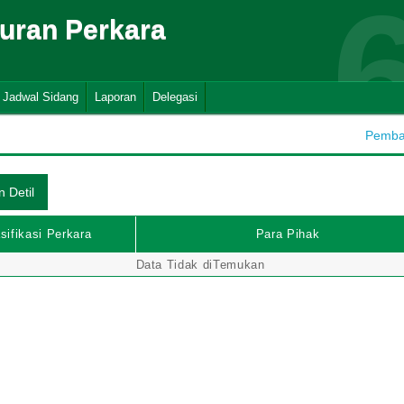
suran Perkara
Jadwal Sidang
Laporan
Delegasi
Pembah
sifikasi Perkara
Para Pihak
Data Tidak diTemukan