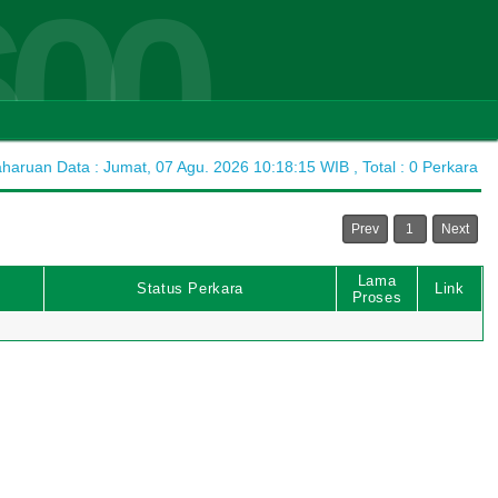
600
aruan Data : Jumat, 07 Agu. 2026 10:18:15 WIB , Total : 0 Perkara
Prev
1
Next
Lama
Status Perkara
Link
Proses