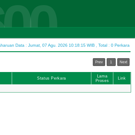
600
aruan Data : Jumat, 07 Agu. 2026 10:18:15 WIB , Total : 0 Perkara
Prev
1
Next
Lama
Status Perkara
Link
Proses