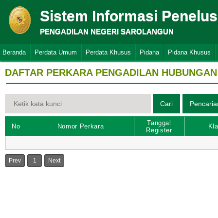
Sistem Informasi Penelu
PENGADILAN NEGERI SAROLANGUN
Beranda
Perdata Umum
Perdata Khusus
Pidana
Pidana Khusus
DAFTAR PERKARA PENGADILAN HUBUNGAN
Tanggal
No
Nomor Perkara
Kla
Register
Prev
1
Next