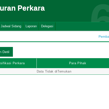
suran Perkara
Jadwal Sidang
Laporan
Delegasi
Pembah
sifikasi Perkara
Para Pihak
Data Tidak diTemukan