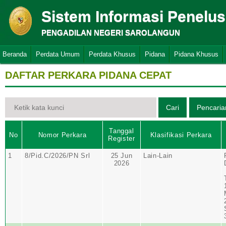
Sistem Informasi Penelu
PENGADILAN NEGERI SAROLANGUN
Beranda
Perdata Umum
Perdata Khusus
Pidana
Pidana Khusus
DAFTAR PERKARA PIDANA CEPAT
Tanggal
No
Nomor Perkara
Klasifikasi Perkara
Register
1
8/Pid.C/2026/PN Srl
25 Jun
Lain-Lain
2026