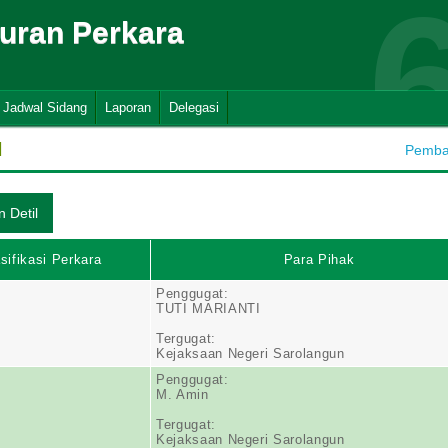
suran Perkara
Jadwal Sidang
Laporan
Delegasi
N
Pembah
sifikasi Perkara
Para Pihak
Penggugat:
TUTI MARIANTI
Tergugat:
Kejaksaan Negeri Sarolangun
Penggugat:
M. Amin
Tergugat:
Kejaksaan Negeri Sarolangun