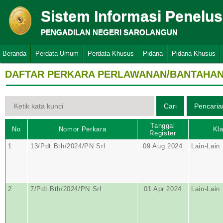
Sistem Informasi Penelu
PENGADILAN NEGERI SAROLANGUN
Beranda
Perdata Umum
Perdata Khusus
Pidana
Pidana Khusus
DAFTAR PERKARA PERLAWANAN/BANTAHA
Tanggal
No
Nomor Perkara
Kla
Register
1
13/Pdt.Bth/2024/PN Srl
09 Aug 2024
Lain-Lain
2
7/Pdt.Bth/2024/PN Srl
01 Apr 2024
Lain-Lain