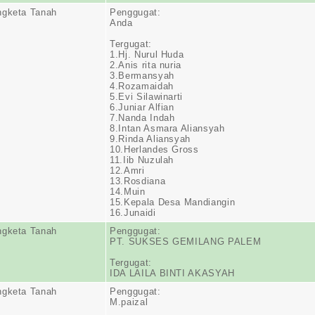
ngketa Tanah
Penggugat:
Anda
Tergugat:
1.Hj. Nurul Huda
2.Anis rita nuria
3.Bermansyah
4.Rozamaidah
5.Evi Silawinarti
6.Juniar Alfian
7.Nanda Indah
8.Intan Asmara Aliansyah
9.Rinda Aliansyah
10.Herlandes Gross
11.Iib Nuzulah
12.Amri
13.Rosdiana
14.Muin
15.Kepala Desa Mandiangin
16.Junaidi
ngketa Tanah
Penggugat:
PT. SUKSES GEMILANG PALEM
Tergugat:
IDA LAILA BINTI AKASYAH
ngketa Tanah
Penggugat:
M.paizal