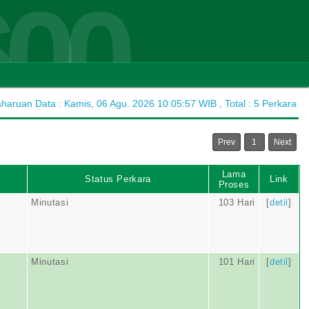
600
aruan Data : Kamis, 06 Agu. 2026 10:05:57 WIB , Total : 5 Perkara
Prev
1
Next
Lama
Status Perkara
Link
Proses
Minutasi
103 Hari
[
detil
]
Minutasi
101 Hari
[
detil
]