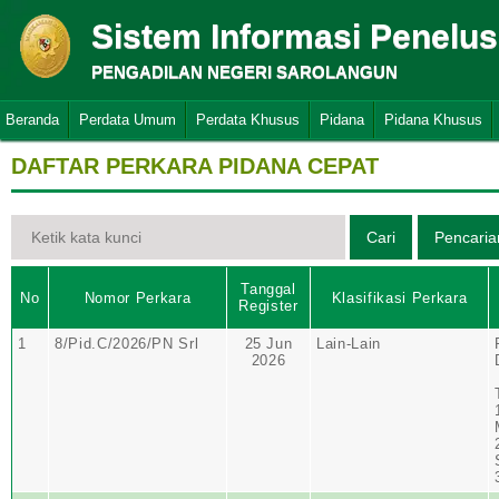
Sistem Informasi Penelu
PENGADILAN NEGERI SAROLANGUN
Beranda
Perdata Umum
Perdata Khusus
Pidana
Pidana Khusus
DAFTAR PERKARA PIDANA CEPAT
Tanggal
No
Nomor Perkara
Klasifikasi Perkara
Register
1
8/Pid.C/2026/PN Srl
25 Jun
Lain-Lain
2026