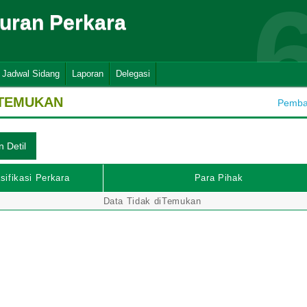
suran Perkara
Jadwal Sidang
Laporan
Delegasi
ITEMUKAN
Pembah
sifikasi Perkara
Para Pihak
Data Tidak diTemukan