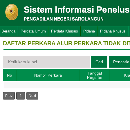
Sistem Informasi Penelu
PENGADILAN NEGERI SAROLANGUN
Beranda
Perdata Umum
Perdata Khusus
Pidana
Pidana Khusus
DAFTAR PERKARA ALUR PERKARA TIDAK D
Tanggal
No
Nomor Perkara
Kla
Register
Prev
1
Next