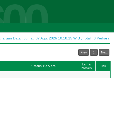
600
aruan Data : Jumat, 07 Agu. 2026 10:18:15 WIB , Total : 0 Perkara
Prev
1
Next
Lama
Status Perkara
Link
Proses