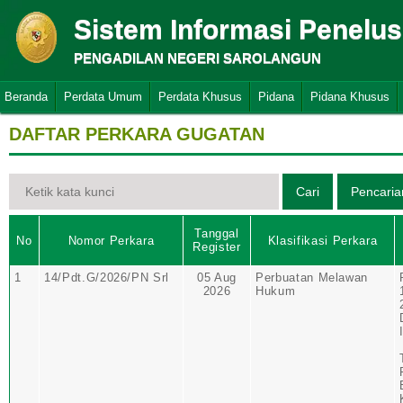
Sistem Informasi Penelu
PENGADILAN NEGERI SAROLANGUN
Beranda
Perdata Umum
Perdata Khusus
Pidana
Pidana Khusus
DAFTAR PERKARA GUGATAN
Tanggal
No
Nomor Perkara
Klasifikasi Perkara
Register
1
14/Pdt.G/2026/PN Srl
05 Aug
Perbuatan Melawan
2026
Hukum