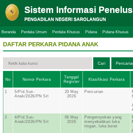
Sistem Informasi Penelu
PENGADILAN NEGERI SAROLANGUN
Beranda
Perdata Umum
Perdata Khusus
Pidana
Pidana Khusus
DAFTAR PERKARA PIDANA ANAK
Tanggal
No
Nomor Perkara
Klasifikasi Perkara
Register
1
5/Pid.Sus-
20 May
Pencurian
Anak/2026/PN Srl
2026
2
4/Pid.Sus-
06 May
Pengeroyokan yang
Anak/2026/PN Srl
2026
menyebabkan luka
ringan, luka berat