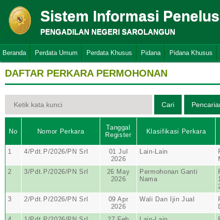
Sistem Informasi Penelu
PENGADILAN NEGERI SAROLANGUN
Beranda
Perdata Umum
Perdata Khusus
Pidana
Pidana Khusus
DAFTAR PERKARA PERMOHONAN
Tanggal
No
Nomor Perkara
Klasifikasi Perkara
Register
1
4/Pdt.P/2026/PN Srl
01 Jul
Lain-Lain
2026
2
3/Pdt.P/2026/PN Srl
26 May
Permohonan Ganti
2026
Nama
3
2/Pdt.P/2026/PN Srl
09 Apr
Wali Dan Ijin Jual
2026
4
1/Pdt.P/2026/PN Srl
27 Feb
Lain-Lain