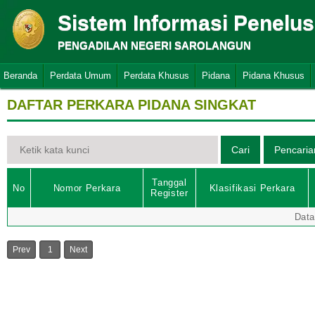
Sistem Informasi Penelu
PENGADILAN NEGERI SAROLANGUN
Beranda
Perdata Umum
Perdata Khusus
Pidana
Pidana Khusus
DAFTAR PERKARA PIDANA SINGKAT
Tanggal
No
Nomor Perkara
Klasifikasi Perkara
Register
Data
Prev
1
Next