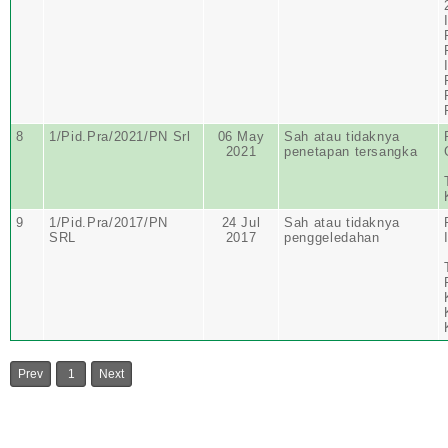
8
1/Pid.Pra/2021/PN Srl
06 May
Sah atau tidaknya
2021
penetapan tersangka
9
1/Pid.Pra/2017/PN
24 Jul
Sah atau tidaknya
SRL
2017
penggeledahan
Prev
1
Next