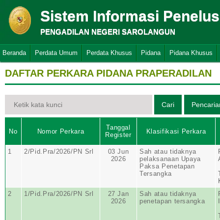
Sistem Informasi Penelu
PENGADILAN NEGERI SAROLANGUN
Beranda
Perdata Umum
Perdata Khusus
Pidana
Pidana Khusus
DAFTAR PERKARA PIDANA PRAPERADILAN
Tanggal
No
Nomor Perkara
Klasifikasi Perkara
Register
1
2/Pid.Pra/2026/PN Srl
03 Jun
Sah atau tidaknya
2026
pelaksanaan Upaya
Paksa Penetapan
Tersangka
2
1/Pid.Pra/2026/PN Srl
27 Jan
Sah atau tidaknya
2026
penetapan tersangka