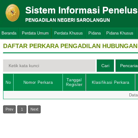
Sistem Informasi Penelu
PENGADILAN NEGERI SAROLANGUN
Beranda
Perdata Umum
Perdata Khusus
Pidana
Pidana Khusus
DAFTAR PERKARA PENGADILAN HUBUNGAN
Tanggal
No
Nomor Perkara
Klasifikasi Perkara
Register
Data
Prev
1
Next