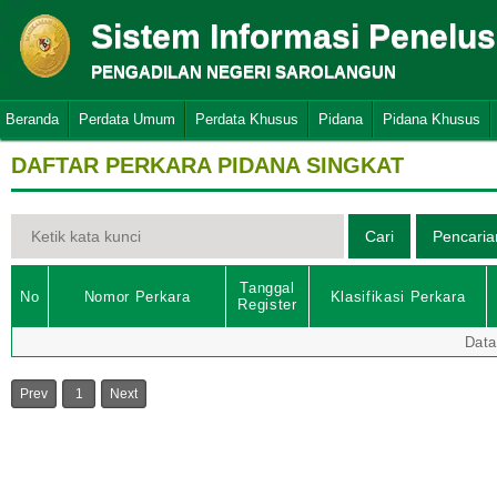
Sistem Informasi Penelu
PENGADILAN NEGERI SAROLANGUN
Beranda
Perdata Umum
Perdata Khusus
Pidana
Pidana Khusus
DAFTAR PERKARA PIDANA SINGKAT
Tanggal
No
Nomor Perkara
Klasifikasi Perkara
Register
Data
Prev
1
Next